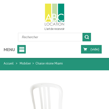
L'art de recevoir
MENU
(vide)
Accueil
>
Mobilier
>
Chaise résine Miami