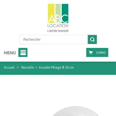
L'art de recevoir
MENU
(vide)
Accueil
>
Vaisselle
>
Assiette Mirage Ø 26 cm